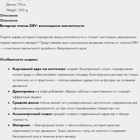
Длина: 70см
Weight: 300 g
Описание
Описание
Вечернее платье DBV: воплощение элегантности
Ищете наряд, который подчеркнёт вашу утончённость и станет настоящим украшением
торжественного вечера? Представляем вам изысканное вечернее платье от салона DBV
— сочетание лаконичного дизайна и безупречного кроя.
Особенности модели:
Корсажный верх на косточках
создаёт безупречный силуэт, подчёркивает
линию груди и обеспечивает идеальную посадку. Конструкция корсажа не только
эстетична, но и практична — платье надёжно держится на фигуре, не сковывая
движений.
Драпировка
на лифе добавляет образу глубины и женственности, создаёт
эффектный акцент.
Средняя длина
платья делает его универсальным: достаточно сдержанное для
официальных мероприятий, но при этом подчёркивает изящество ног.
Асимметричный подол
придаёт модели современный характер и лёгкую
игривость.
Материал
— благородный атлас с лёгким блеском, который красиво
переливается при движении. Ткань приятна к телу, не мнётся и сохраняет
безупречный вид в течение всего вечера.