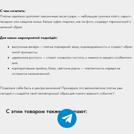
С чем сочетать:
Платье идеально дополнят лаконичные аксессуары — небольшая сумочка-клатч, серьги-
гвоздики или изящное колье. Белые туфли-лодочки, как на фото, создадут гармоничный и
цельный образ.
Для каких мероприятий подойдёт:
выпускные вечера — платье подчеркнёт вашу индивидуальность и создаст образ
юной принцессы;
церемония росписи — станет символом чистоты и нежности вашего особенного
дня;
корпоративные приёмы, балы, светские рауты — элегантность наряда не
останется незамеченной.
Позвольте себе быть в центре внимания! Примерьте это великолепное платье уже
сегодня и создайте свой неповторимый образ для самого важного события.✨
С этим товаром также покупают: