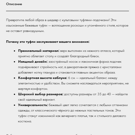
Описание
Превратите любой образ в шедевр с культовыми туфлями-лодочками! Эти
изысканные бежевые туфли — воплощение роскоши и утончённого стиля, которое
не оставит равнодушным.
Почему эти туфли заслуживают вашего внимания:
Премиальный материал:
верх выполнен из нежного атласа, который
приятно облегает стопу и создаёт благородный блеск.
Изящный дизайн:
заострённый носок и лаконичная форма лодочек
подчёркивают стройность ног, а декоративная пряжка с кристаллами
добавляет нотку гламура и становится главным акцентом образа.
Комфортная высота каблука:
6 см — идеальный баланс между
элегантностью и удобством. Вы сможете наслаждаться мероприятием, не
жертвуя комфортом.
Широкий выбор размеров:
доступны размеры от 35 до 40 — найдите
свой идеальный вариант.
Универсальность:
бежевый цвет легко сочетается с любыми оттенками
одежды, от классического чёрного до нежных пастельных тонов. Эти
туфли станут изюминкой как вечернего платья, так и стильного делового
костюма.