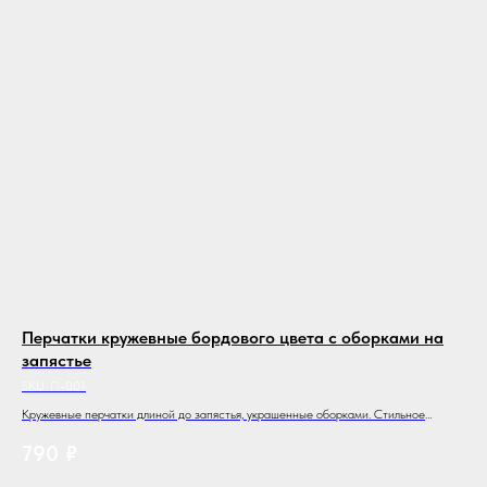
е с
Перчатки кружевные бордового цвета с оборками на
Об
запястье
ин
SKU:
П-001
SKU
а
Кружевные перчатки длиной до запястья, украшенные оборками. Стильное
Обр
решение для завершения образа на вечер
790
₽
1 