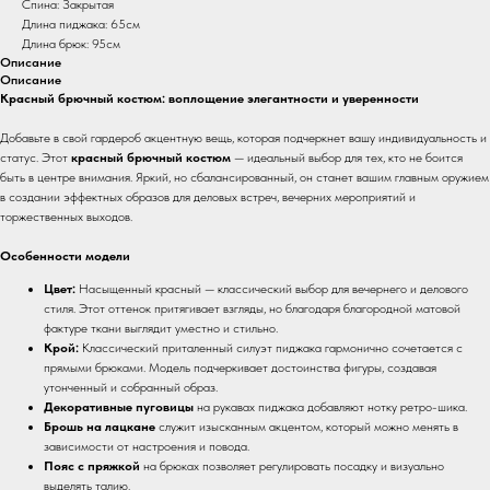
Спина: Закрытая
Длина пиджака: 65см
Длина брюк: 95см
Описание
Описание
Красный брючный костюм: воплощение элегантности и уверенности
Добавьте в свой гардероб акцентную вещь, которая подчеркнет вашу индивидуальность и
статус. Этот
красный брючный костюм
— идеальный выбор для тех, кто не боится
быть в центре внимания. Яркий, но сбалансированный, он станет вашим главным оружием
в создании эффектных образов для деловых встреч, вечерних мероприятий и
торжественных выходов.
Особенности модели
Цвет:
Насыщенный красный — классический выбор для вечернего и делового
стиля. Этот оттенок притягивает взгляды, но благодаря благородной матовой
фактуре ткани выглядит уместно и стильно.
Крой:
Классический приталенный силуэт пиджака гармонично сочетается с
прямыми брюками. Модель подчеркивает достоинства фигуры, создавая
утонченный и собранный образ.
Декоративные пуговицы
на рукавах пиджака добавляют нотку ретро-шика.
Брошь на лацкане
служит изысканным акцентом, который можно менять в
зависимости от настроения и повода.
Пояс с пряжкой
на брюках позволяет регулировать посадку и визуально
выделять талию.