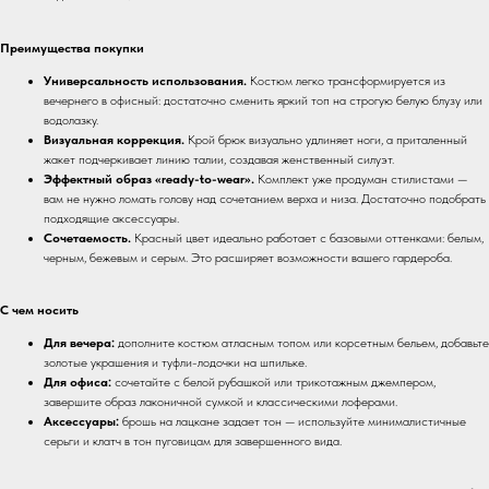
Преимущества покупки
Универсальность использования.
Костюм легко трансформируется из
вечернего в офисный: достаточно сменить яркий топ на строгую белую блузу или
водолазку.
Визуальная коррекция.
Крой брюк визуально удлиняет ноги, а приталенный
жакет подчеркивает линию талии, создавая женственный силуэт.
Эффектный образ «ready-to-wear».
Комплект уже продуман стилистами —
вам не нужно ломать голову над сочетанием верха и низа. Достаточно подобрать
подходящие аксессуары.
Сочетаемость.
Красный цвет идеально работает с базовыми оттенками: белым,
черным, бежевым и серым. Это расширяет возможности вашего гардероба.
С чем носить
Для вечера:
дополните костюм атласным топом или корсетным бельем, добавьте
золотые украшения и туфли-лодочки на шпильке.
Для офиса:
сочетайте с белой рубашкой или трикотажным джемпером,
завершите образ лаконичной сумкой и классическими лоферами.
Аксессуары:
брошь на лацкане задает тон — используйте минималистичные
серьги и клатч в тон пуговицам для завершенного вида.