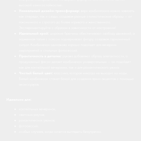
высокой износостойкостью.
Уникальный дизайн-трансформер:
верх комбинезона можно завязать
как спереди, так и сзади, создавая разные стилистические образы — от
лаконичного и строгого до более игривого и женственного.
Экспериментируйте с образом в зависимости от настроения!
Идеальный крой:
широкие брючины обеспечивают свободу движений, а
зауженная талия с поясом подчёркивает фигуру, создавая гармоничный
силуэт. Комбинезон одинаково хорошо подойдёт для вечерних
мероприятий и стильных фотосессий.
Практичность в деталях:
рукава добавляют образу элегантности, а
продуманный фасон делает комбинезон универсальным — он подойдёт
как для коктейльной вечеринки, так и для романтического ужина.
Чистый белый цвет:
классика, которая никогда не выходит из моды.
Белый комбинезон станет базой для создания ярких акцентов с помощью
аксессуаров.
Идеально для:
коктейльных вечеринок;
светских раутов;
романтических ужинов;
фотосессий;
особых случаев, когда хочется выглядеть безупречно.