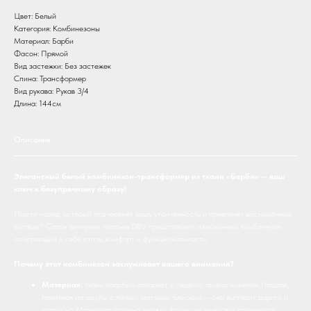
Цвет: Белый
Категория: Комбинезоны
Материал: Барби
Фасон: Прямой
Вид застежки: Без застежек
Спина: Трансформер
Вид рукава: Рукав 3/4
Длина: 144см
Описание
Элегантный белый комбинезон-трансформер из ткани «барби» — ваш
ключ к безупречному образу!
Ищете наряд, который подчеркнёт вашу утончённость и привлечёт восхищённые
взгляды? Салон вечерних платьев DBV представляет изысканный комбинезон,
сочетающий в себе стиль, комфорт и функциональность.
Почему этот комбинезон заслуживает вашего внимания?
Материал:
ткань «барби» покоряет с первого прикосновения. Гладкая,
приятная на ощупь, с лёгким матовым блеском — она выглядит дорого и
статусно. Материал отлично держит форму, не мнётся и отличается