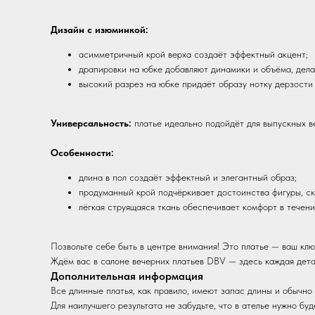
Дизайн с изюминкой:
асимметричный крой верха создаёт эффектный акцент;
драпировки на юбке добавляют динамики и объёма, дела
высокий разрез на юбке придаёт образу нотку дерзости 
Универсальность:
платье идеально подойдёт для выпускных в
Особенности:
длина в пол создаёт эффектный и элегантный образ;
продуманный крой подчёркивает достоинства фигуры, с
лёгкая струящаяся ткань обеспечивает комфорт в течени
Позвольте себе быть в центре внимания! Это платье — ваш клю
Ждём вас в салоне вечерних платьев DBV — здесь каждая дета
Дополнительная информация
Все длинные платья, как правило, имеют запас длины и обычно
Для наилучшего результата не забудьте, что в ателье нужно буд