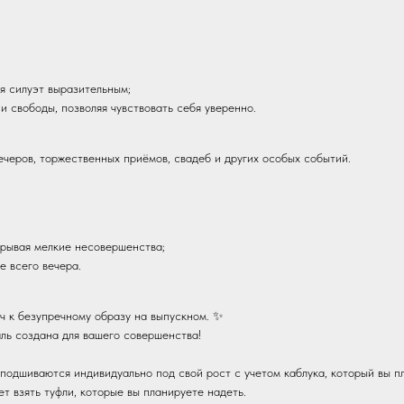
я силуэт выразительным;
и свободы, позволяя чувствовать себя уверенно.
ечеров, торжественных приёмов, свадеб и других особых событий.
крывая мелкие несовершенства;
е всего вечера.
ч к безупречному образу на выпускном. ✨
ль создана для вашего совершенства!
 подшиваются индивидуально под свой рост с учетом каблука, который вы п
ет взять туфли, которые вы планируете надеть.