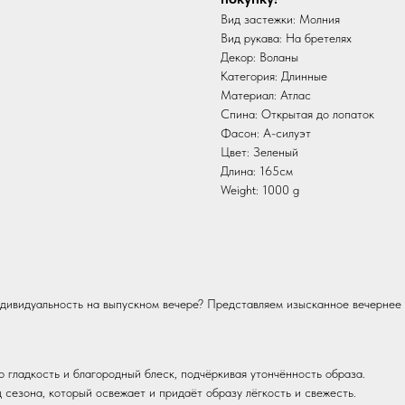
Вид застежки: Молния
Вид рукава: На бретелях
Декор: Воланы
Категория: Длинные
Материал: Атлас
Спина: Открытая до лопаток
Фасон: А-силуэт
Цвет: Зеленый
Длина: 165см
Weight: 1000 g
ндивидуальность на выпускном вечере? Представляем изысканное вечернее 
 гладкость и благородный блеск, подчёркивая утончённость образа.
сезона, который освежает и придаёт образу лёгкость и свежесть.