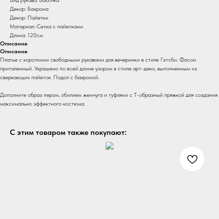
Декор: Бахрома
Декор: Пайетки
Материал: Сетка с пайетками
Длина: 120см
Описание
Описание
Платье с короткими свободными рукавами для вечеринки в стиле Гэтсби. Фасон
приталенный. Украшено по всей длине узором в стиле арт-деко, выполненным из
сверкающих пайеток. Подол с бахромой.
Дополните образ пером, обилием жемчуга и туфлями с Т-образный пряжкой для создания
максимально эффектного костюма.
С этим товаром также покупают: