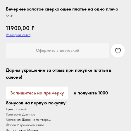
Вечернее золотое сверкающее платье на одно плечо
SKU:
11900,00
₽
Размерная сетка
Оформить с доставкой
Дарим украшение за отзыв при покупке платья в
салоне!
Запишитесь на примерку
и получите 1000
бонусов на первую покупку!
Цвет: Золотой
Категория: Длинные
Материал: Шифон с глиттером
Фасон: В греческом стиле
Вид застежки: Молния