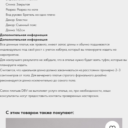
Спина: Закрытая
Разрез: Разрез по ноге
Вид рукава: Бретель на одно плечо
Декор: Блестки
Декор: Съемный пояс
Длина: 162см
Дополнительная информация
Дополнительная информация
Все длинные платья, как правило, имеют запас длины и обычно подшиваются
индивидуально под свой рост с учетом каблука, который вы планируете надеть на
мероприятие.
Для наилучшего результата не забудьте, что в ателье нужно будет взять туфли, которые вы
планируете надеть.
Считается, что идеальная длина должна заканчиваться на расстоянии примерно 2-3
сантиметров от пола. Для вечернего платья строгого формального дизайна
рекомендуется длина исключительно до самого пола.
Салон платьев DBV не выполняет услуги ателье, но, при необходимости, наши
консультанты могут предоставить контакты проверенных мастерских.
С этим товаром также покупают: