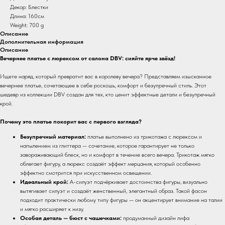
Декор: Блестки
Длина: 160см
Weight: 700 g
Описание
Дополнительная информация
Описание
Вечернее платье с люрексом от салона DBV: сияйте ярче звёзд!
Ищете наряд, который превратит вас в королеву вечера? Представляем изысканное
вечернее платье, сочетающее в себе роскошь, комфорт и безупречный стиль. Этот
шедевр из коллекции DBV создан для тех, кто ценит эффектные детали и безупречный
крой.
Почему это платье покорит вас с первого взгляда?
Безупречный материал:
платье выполнено из трикотажа с люрексом и
напылением из глиттера — сочетание, которое гарантирует не только
завораживающий блеск, но и комфорт в течение всего вечера. Трикотаж мягко
облегает фигуру, а люрекс создаёт эффект мерцания, который особенно
эффектно смотрится при искусственном освещении.
Идеальный крой:
А-силуэт подчёркивает достоинства фигуры, визуально
вытягивает силуэт и создаёт женственный, элегантный образ. Такой фасон
подходит практически любому типу фигуры — он акцентирует внимание на талии
и мягко расширяет к низу.
Особая деталь — бюст с чашечками:
продуманный дизайн лифа