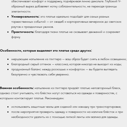
обеспечивает комфорт и поддержку, подчёркивая линию декольте. Глубокий V-
образный вырез добавляет нотку соблазнительности, не переходя границы
элегантности.
Универсальность:
это платье идеально подойдёт для самых разных
торжественных событий — от свадеб и корпоративных вечеринок до светских
раутов и праздничных ужинов.
Практичность:
благодаря ткани платье не сковывает движений и сохраняет
форму.
Особенности, которые выделяют это платье среди других:
мерцающее напыление из глиттера — ваш образ будет сиять в любом освещении;
благородный серый оттенок — классика, которая никогда не выходит из моды;
продуманный баланс между роскошью и комфортом — вы будете выглядеть
безупречно и чувствовать себя уверенно.
Важная особенность:
напыление из глиттера придаёт платью неповторимый блеск,
однако стоит учитывать, что блёстки могут оставаться на одежде и поверхностях, с
которыми контактирует платье. Рекомендуем:
использовать защитные чехлы для сидений или накидку при транспортировке;
после мероприятия проверить одежду и поверхности на наличие блёсток и при
необходимости удалить их с помощью липкой ленты или валика для одежды.