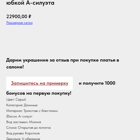
юбкой А-силуэта
22900,00
₽
Размерная сетка
Оформить с доставкой
Дарим украшение за отзыв при покупке платья в
салоне!
Запишитесь на примерку
и получите 1000
бонусов на первую покупку!
Цвет: Серый
Категория: Длинные
Материал: Трикотаж с блестками
Фасон: А-силуэт
Вид застежки: Молния
Спина: Открытая до лопаток
Вид рукава: Короткие
Декольте: V-образное