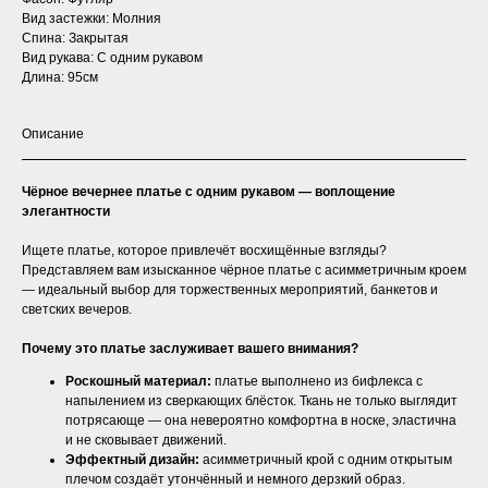
Вид застежки: Молния
Спина: Закрытая
Вид рукава: С одним рукавом
Длина: 95см
Описание
Чёрное вечернее платье с одним рукавом — воплощение
элегантности
Ищете платье, которое привлечёт восхищённые взгляды?
Представляем вам изысканное чёрное платье с асимметричным кроем
— идеальный выбор для торжественных мероприятий, банкетов и
светских вечеров.
Почему это платье заслуживает вашего внимания?
Роскошный материал:
платье выполнено из бифлекса с
напылением из сверкающих блёсток. Ткань не только выглядит
потрясающе — она невероятно комфортна в носке, эластична
и не сковывает движений.
Эффектный дизайн:
асимметричный крой с одним открытым
плечом создаёт утончённый и немного дерзкий образ.