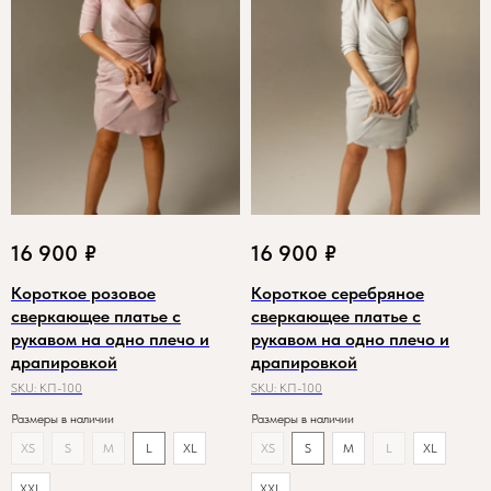
16 900
₽
16 900
₽
Короткое розовое
Короткое серебряное
сверкающее платье с
сверкающее платье с
рукавом на одно плечо и
рукавом на одно плечо и
драпировкой
драпировкой
SKU:
КП-100
SKU:
КП-100
Размеры в наличии
Размеры в наличии
XS
S
M
L
XL
XS
S
M
L
XL
XXL
XXL