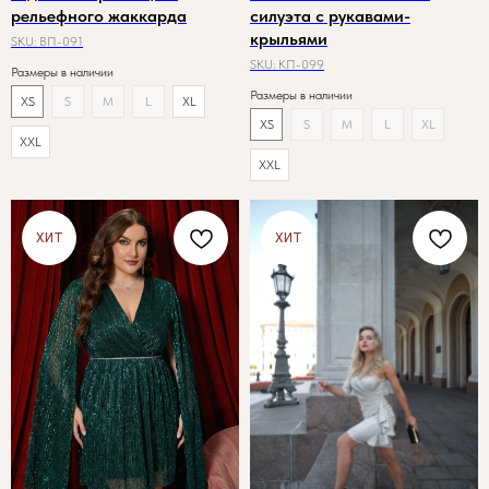
рельефного жаккарда
силуэта с рукавами-
крыльями
SKU:
ВП-091
SKU:
КП-099
Размеры в наличии
Размеры в наличии
XS
S
M
L
XL
XS
S
M
L
XL
XXL
XXL
ХИТ
ХИТ