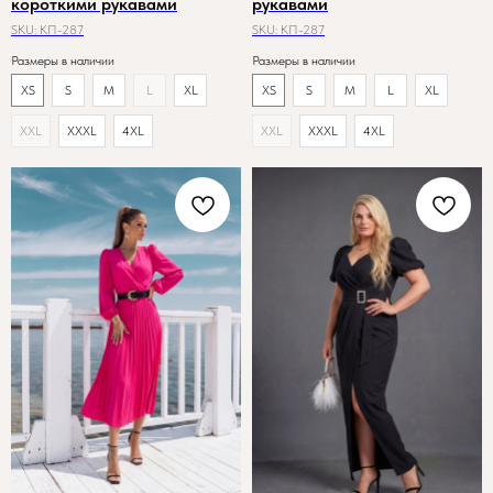
короткими рукавами
рукавами
SKU:
КП-287
SKU:
КП-287
Размеры в наличии
Размеры в наличии
XS
S
M
L
XL
XS
S
M
L
XL
XXL
XXXL
4XL
XXL
XXXL
4XL