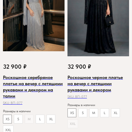
32 900
₽
32 900
₽
Роскошное серебряное
Роскошное черное платье
платье на вечер с летящими
на вечер с летящими
рукавами и декором на
рукавами и декором
талии
SKU:
ВП-077
SKU:
ВП-077
Размеры в наличии
Размеры в наличии
XS
S
M
L
XL
XS
S
M
L
XL
XXL
XXL