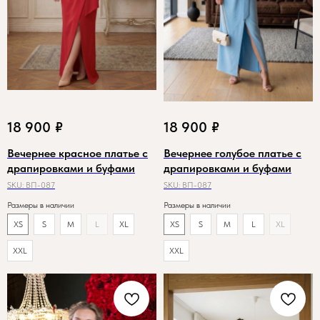
18 900
₽
18 900
₽
Вечернее красное платье с
Вечернее голубое платье с
драпировками и буфами
драпировками и буфами
SKU:
ВП-087
SKU:
ВП-087
Размеры в наличии
Размеры в наличии
XS
S
M
L
XL
XS
S
M
L
XL
XXL
XXL