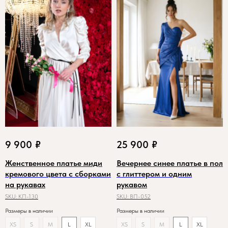
9 900
₽
25 900
₽
Женственное платье миди
Вечернее синее платье в пол
кремового цвета с сборками
с глиттером и одним
на рукавах
рукавом
SKU:
КП-130
SKU:
ВП-052
Размеры в наличии
Размеры в наличии
XS
S
M
L
XL
XS
S
M
L
XL