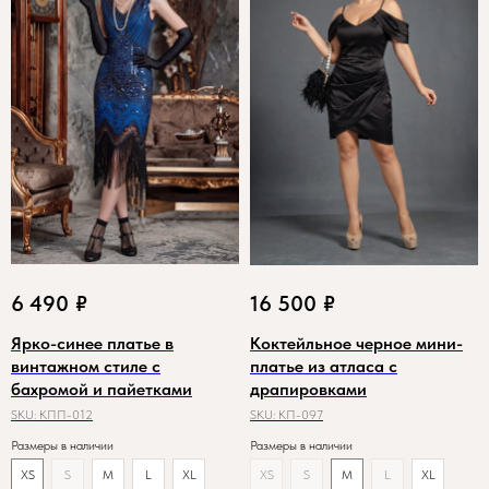
6 490
₽
16 500
₽
Ярко-синее платье в
Коктейльное черное мини-
винтажном стиле с
платье из атласа с
бахромой и пайетками
драпировками
SKU:
КПП-012
SKU:
КП-097
Размеры в наличии
Размеры в наличии
XS
S
M
L
XL
XS
S
M
L
XL