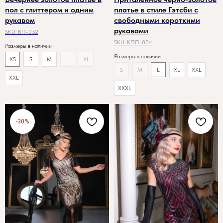
пол с глиттером и одним
платье в стиле Гэтсби с
рукавом
свободными короткими
рукавами
SKU:
ВП-052
SKU:
КПП-004
Размеры в наличии
Размеры в наличии
XS
S
M
L
XL
S
M
L
XL
XXL
XXL
XXXL
-30%