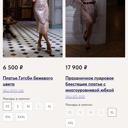
6 500
₽
17 900
₽
Платье Гэтсби бежевого
Праздничное пудровое
цвета
блестящее платье с
многоуровневой юбкой
SKU:
КПП-102
SKU:
КП-090
Размеры в наличии
Размеры в наличии
XS
S
M
L
XL
XS
S
M
L
XL
XXL
XXXL
XXL