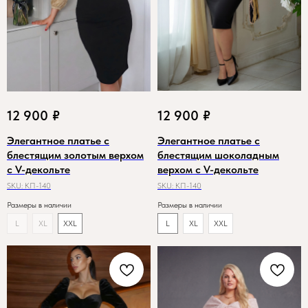
12 900
₽
12 900
₽
Элегантное платье с
Элегантное платье с
блестящим золотым верхом
блестящим шоколадным
с V-декольте
верхом с V-декольте
SKU:
КП-140
SKU:
КП-140
Размеры в наличии
Размеры в наличии
L
XL
XXL
L
XL
XXL