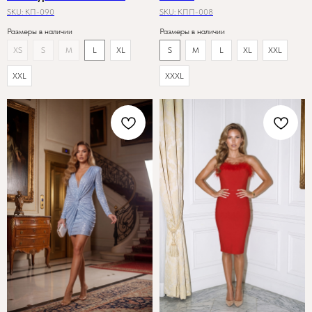
SKU:
КП-090
SKU:
КПП-008
Размеры в наличии
Размеры в наличии
XS
S
M
L
XL
S
M
L
XL
XXL
XXL
XXXL