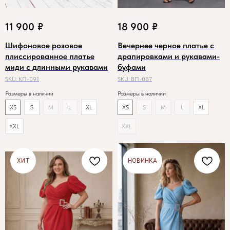
11 900
₽
18 900
₽
Шифоновое розовое
Вечернее черное платье с
плиссированное платье
драпировками и рукавами-
миди с длинными рукавами
буфами
SKU:
КП-091
SKU:
ВП-087
Размеры в наличии
Размеры в наличии
XS
S
M
L
XL
XS
S
M
L
XL
XXL
XXL
ХИТ
НОВИНКА