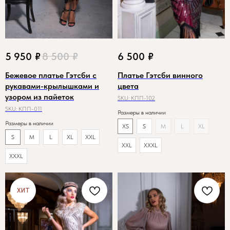
5 950
₽
8 500
₽
6 500
₽
Бежевое платье Гэтсби с
Платье Гэтсби винного
рукавами-крылышками и
цвета
узором из пайеток
SKU:
КПП-102
SKU:
КПП-011
Размеры в наличии
Размеры в наличии
XS
S
M
L
XL
S
M
L
XL
XXL
XXL
XXXL
XXXL
ХИТ