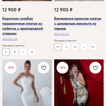
12 900
₽
12 900
₽
Короткое голубое
Бандажное красное платье
праздничное платье из
с шикарным декольте из
пайеток с драпировкой
перьев
спереди
SKU:
БП-011
SKU:
КП-121
Размеры в наличии
Размеры в наличии
XS
S
M
L
XL
S
M
L
XL
-30%
-30%