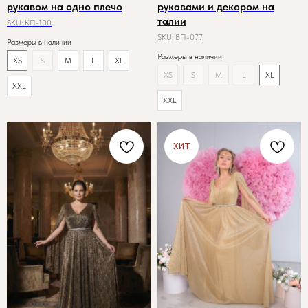
рукавом на одно плечо
рукавами и декором на
талии
SKU:
КП-100
SKU:
ВП-077
Размеры в наличии
Размеры в наличии
XS
S
M
L
XL
XS
S
M
L
XL
XXL
XXL
ХИТ