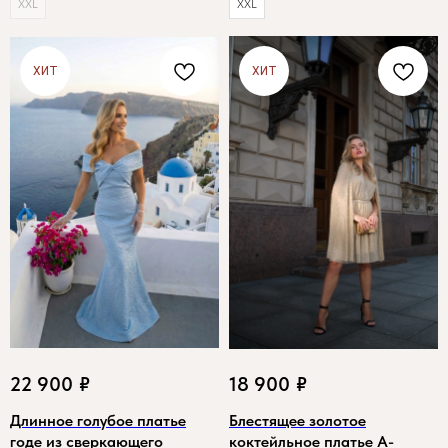
XXL
XXL
ХИТ
ХИТ
22 900
₽
18 900
₽
Длинное голубое платье
Блестящее золотое
годе из сверкающего
коктейльное платье А-