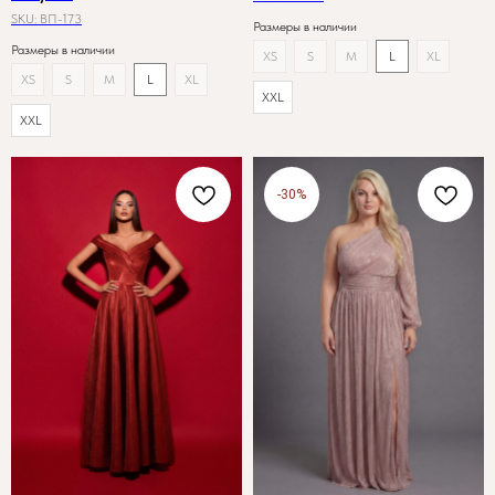
SKU:
ВП-173
Размеры в наличии
Размеры в наличии
XS
S
M
L
XL
XS
S
M
L
XL
XXL
XXL
-30%