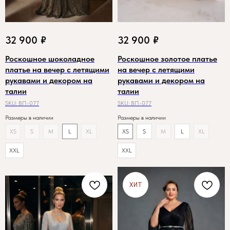
32 900
₽
32 900
₽
Роскошное шоколадное
Роскошное золотое платье
платье на вечер с летящими
на вечер с летящими
рукавами и декором на
рукавами и декором на
талии
талии
SKU:
ВП-077
SKU:
ВП-077
Размеры в наличии
Размеры в наличии
XS
S
M
L
XL
XS
S
M
L
XL
XXL
XXL
ХИТ