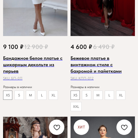
9 100
₽
12 900
₽
4 600
₽
6 490
₽
Бандажное белое платье с
Бежевое платье в
шикарным декольте из
винтажном стиле с
перьев
бахромой и пайетками
SKU:
БП-011
SKU:
КПП-012
Размеры в наличии
Размеры в наличии
XS
S
M
L
XL
XS
S
M
L
XL
XXL
ХИТ