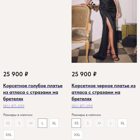
25 900
₽
25 900
₽
Корсетное голубое платье
Корсетное черное платье из
из атласа с стразами на
атласа с стразами на
бретелях
бретелях
SKU:
ВП-099
SKU:
ВП-099
Размеры в наличии
Размеры в наличии
XS
S
M
L
XL
XS
S
M
L
XL
XXL
XXL