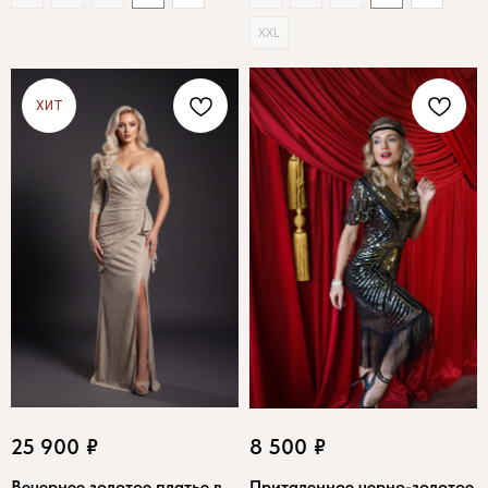
XXL
ХИТ
25 900
₽
8 500
₽
Вечернее золотое платье в
Приталенное черно-золотое