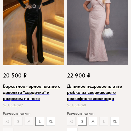
20 500
₽
22 900
₽
Бархатное черное платье с
Длинное пудровое платье
декольте "сердечко" и
рыбка из сверкающего
разрезом по ноге
рельефного жаккарда
SKU:
ВП-092
SKU:
ВП-091
Размеры в наличии
Размеры в наличии
XS
S
M
L
XL
XS
S
M
L
XL