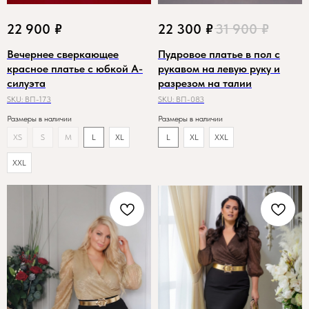
22 900
₽
22 300
₽
31 900
₽
Вечернее сверкающее
Пудровое платье в пол с
красное платье с юбкой А-
рукавом на левую руку и
силуэта
разрезом на талии
SKU:
ВП-173
SKU:
ВП-083
Размеры в наличии
Размеры в наличии
XS
S
M
L
XL
L
XL
XXL
XXL