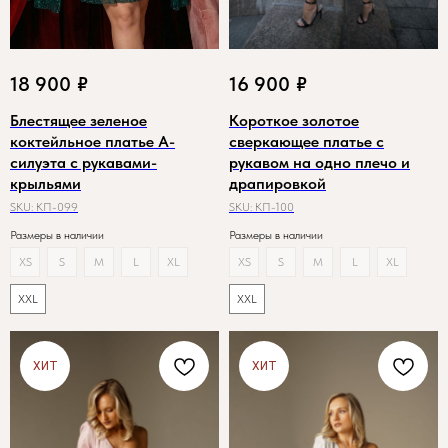
18 900
₽
16 900
₽
Блестящее зеленое
Короткое золотое
коктейльное платье А-
сверкающее платье с
силуэта с рукавами-
рукавом на одно плечо и
крыльями
драпировкой
SKU:
КП-099
SKU:
КП-100
Размеры в наличии
Размеры в наличии
XS
S
M
L
XL
XS
S
M
L
XL
XXL
XXL
ХИТ
ХИТ