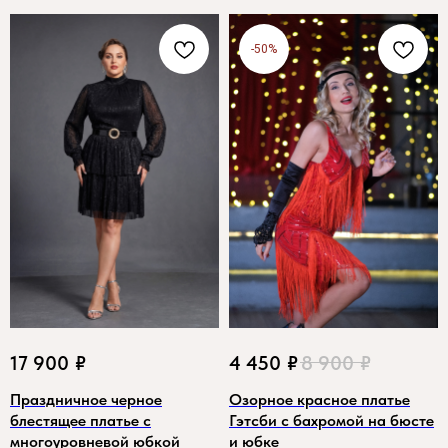
-50%
17 900
₽
4 450
₽
8 900
₽
Праздничное черное
Озорное красное платье
блестящее платье с
Гэтсби с бахромой на бюсте
многоуровневой юбкой
и юбке