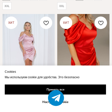
XXL
XXL
ХИТ
ХИТ
Cookies
Мы используем cookie для удобства. Это безопасно
Принять все
16 500
₽
16 500
₽
Настройка Cookie
Коктейльное пудровое
Коктейльное красное мини-