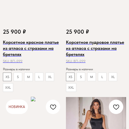
25 900
₽
25 900
₽
Корсетное красное платье
Корсетное пудровое платье
из атласа с стразами на
из атласа с стразами на
бретелях
бретелях
SKU:
ВП-099
SKU:
ВП-099
Размеры в наличии
Размеры в наличии
XS
S
M
L
XL
XS
S
M
L
XL
XXL
XXL
НОВИНКА