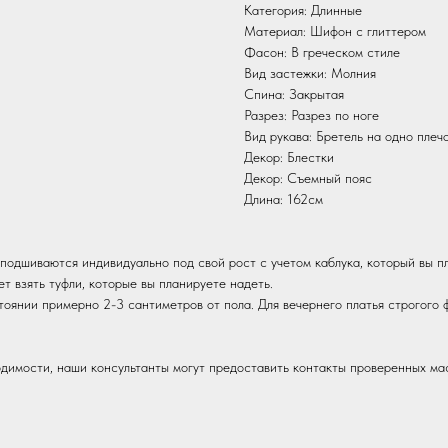
Категория: Длинные
Материал: Шифон с глиттером
Фасон: В греческом стиле
Вид застежки: Молния
Спина: Закрытая
Разрез: Разрез по ноге
Вид рукава: Бретель на одно плеч
Декор: Блестки
Декор: Съемный пояс
Длина: 162см
 подшиваются индивидуально под свой рост с учетом каблука, который вы п
ет взять туфли, которые вы планируете надеть.
тоянии примерно 2-3 сантиметров от пола. Для вечернего платья строгого
одимости, наши консультанты могут предоставить контакты проверенных ма