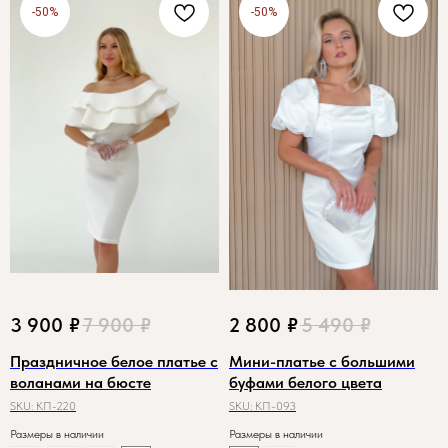
-50%
-50%
3 900
₽
7 900
₽
2 800
₽
5 490
₽
Праздничное белое платье с
Мини-платье с большими
воланами на бюсте
буфами белого цвета
SKU:
КП-220
SKU:
КП-093
Размеры в наличии
Размеры в наличии