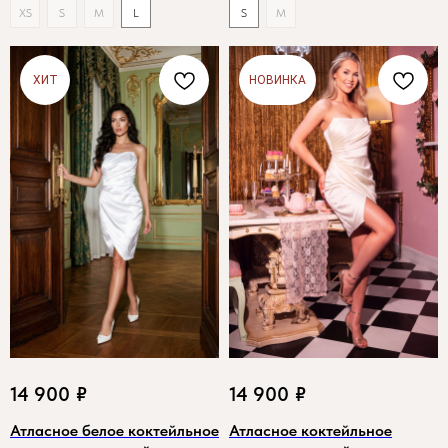
XS
S
M
L
S
M
ХИТ
НОВИНКА
14 900
₽
14 900
₽
Атласное белое коктейльное
Атласное коктейльное