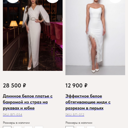
28 500
₽
12 900
₽
Длинное белое платье с
Эффектное белое
бахромой из страз на
обтягивающее миди с
рукавах и юбке
разрезом в перьях
SKU:
ВП-054
SKU:
БП-012
Размеры в наличии
Размеры в наличии