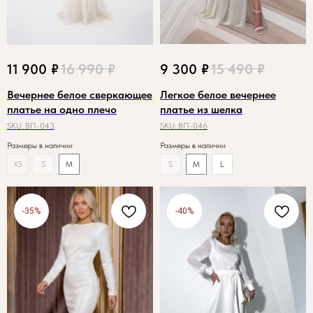
11 900
₽
16 990
₽
9 300
₽
15 490
₽
Вечернее белое сверкающее
Легкое белое вечернее
платье на одно плечо
платье из шелка
SKU:
ВП-043
SKU:
ВП-046
Размеры в наличии
Размеры в наличии
XS
S
M
S
M
L
-35%
-40%