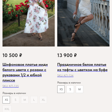
10 500
₽
13 900
₽
Шифоновое платье миди
Праздничное белое платье
белого цвета с розами с
из тафты с цветком на буфе
рукавами 1/2 и юбкой
SKU:
КП-134
плиссе
Размеры в наличии
SKU:
КП-135
XS
S
M
Размеры в наличии
XS
S
M
L
XL
XXL