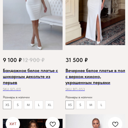
9 100
₽
12 900
₽
31 500
₽
Бандажное белое платье с
Вечернее белое платье в пол
шикарным декольте из
с верхом кимоно,
перьев
украшенным перьями
SKU:
БП-011
SKU:
ВП-053
Размеры в наличии
Размеры в наличии
XS
S
M
L
XL
XS
S
M
L
ХИТ