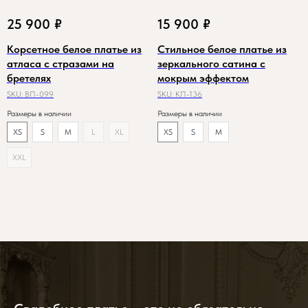
25 900
₽
15 900
₽
Корсетное белое платье из
Стильное белое платье из
атласа с стразами на
зеркального сатина с
бретелях
мокрым эффектом
SKU:
ВП-099
SKU:
КП-136
Размеры в наличии
Размеры в наличии
XS
S
M
L
XL
XS
S
M
XXL