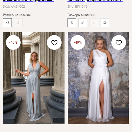
SKU:
КМЗ-002
SKU:
ВП-048
Размеры в наличии
Размеры в наличии
XS
S
S
M
L
XL
-40%
-40%