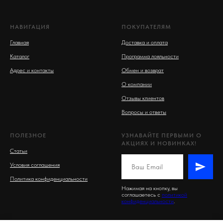
НАВИГАЦИЯ
ПОКУПАТЕЛЯМ
Главная
Доставка и оплата
Каталог
Программа лояльности
Адрес и контакты
Обмен и возврат
О компании
Отзывы клиентов
Вопросы и ответы
ПОЛЕЗНОЕ
УЗНАВАЙТЕ ПЕРВЫМИ О
АКЦИЯХ И НОВИНКАХ!
Статьи
Условия соглашения
Политика конфиденциальности
Нажимая на кнопку, вы
соглашаетесь c
политикой
конфиденциальности
.