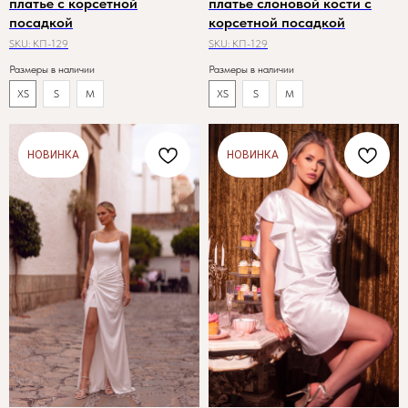
платье с корсетной
платье слоновой кости с
посадкой
корсетной посадкой
SKU:
КП-129
SKU:
КП-129
Размеры в наличии
Размеры в наличии
XS
S
M
XS
S
M
НОВИНКА
НОВИНКА