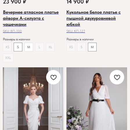
23 900
₽
14 900
₽
Вечернее атласное платье
Кукольное белое платье с
айвори А-силуэта с
пышной двухуровневой
чашечками
юбкой
SKU:
ВП-100
SKU:
КП-127
Размеры в наличии
Размеры в наличии
XS
S
M
L
XL
XS
S
M
XXL