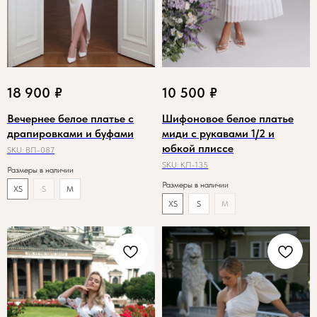
18 900
₽
10 500
₽
Вечернее белое платье с
Шифоновое белое платье
драпировками и буфами
миди с рукавами 1/2 и
юбкой плиссе
SKU:
ВП-087
SKU:
КП-135
Размеры в наличии
Размеры в наличии
XS
S
M
XS
S
M