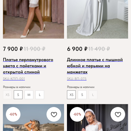
7 900
₽
11 900
₽
6 900
₽
11 490
₽
Платье перламутрового
Длинное платье с пышной
цвета с пайетками и
юбкой и перьями на
открытой спиной
манжетах
SKU:
КПП-001
SKU:
ВП-075
Размеры в наличии
Размеры в наличии
XS
S
M
L
XS
S
L
-60%
-60%