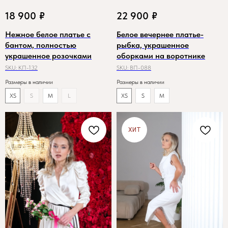
18 900
₽
22 900
₽
Нежное белое платье с
Белое вечернее платье-
бантом, полностью
рыбка, украшенное
украшенное розочками
оборками на воротнике
SKU:
КП-132
SKU:
ВП-088
Размеры в наличии
Размеры в наличии
XS
S
M
L
XS
S
M
ХИТ