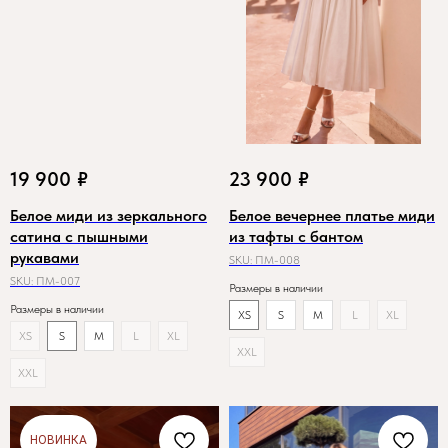
19 900
₽
23 900
₽
Белое миди из зеркального
Белое вечернее платье миди
сатина с пышными
из тафты с бантом
рукавами
SKU:
ПМ-008
SKU:
ПМ-007
Размеры в наличии
Размеры в наличии
XS
S
M
L
XL
XS
S
M
L
XL
XXL
XXL
НОВИНКА