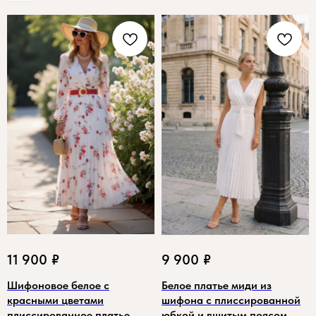
11 900
₽
9 900
₽
Шифоновое белое с
Белое платье миди из
красными цветами
шифона с плиссированной
плиссированное платье
юбкой и вшитым поясом