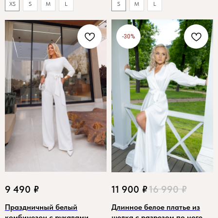
XS
S
M
L
S
M
L
-30%
9 490
₽
11 900
₽
16 990
₽
Праздничный белый
Длинное белое платье из
комбинезон с рукавами
шелка с разрезом по ноге