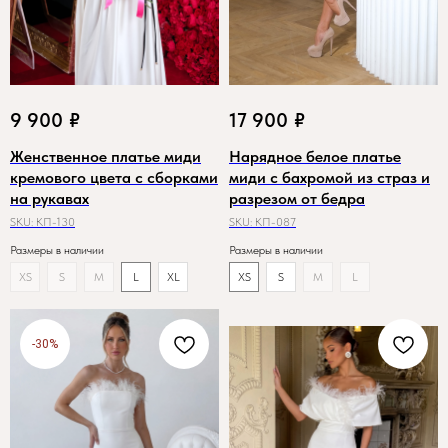
9 900
₽
17 900
₽
Женственное платье миди
Нарядное белое платье
кремового цвета с сборками
миди с бахромой из страз и
на рукавах
разрезом от бедра
SKU:
КП-130
SKU:
КП-087
Размеры в наличии
Размеры в наличии
XS
S
M
L
XL
XS
S
M
L
-30%