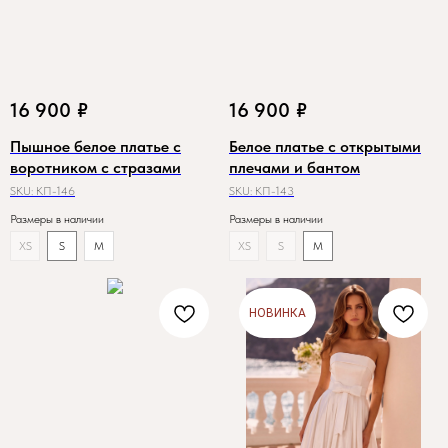
16 900
₽
16 900
₽
Пышное белое платье с
Белое платье с открытыми
воротником с стразами
плечами и бантом
SKU:
КП-146
SKU:
КП-143
Размеры в наличии
Размеры в наличии
XS
S
M
XS
S
M
НОВИНКА