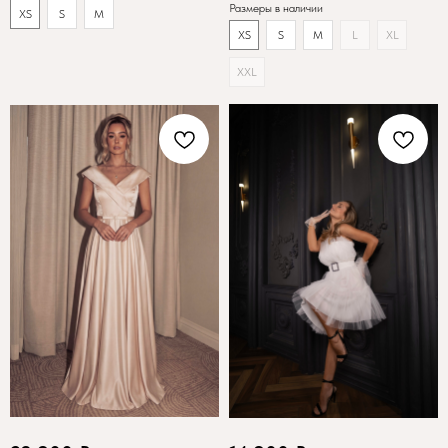
Размеры в наличии
XS
S
M
XS
S
M
L
XL
XXL