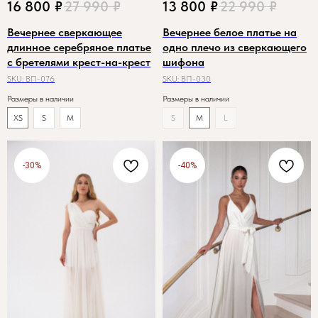
16 800
₽
27 990
₽
13 800
₽
22 990
₽
Вечернее сверкающее
Вечернее белое платье на
длинное серебряное платье
одно плечо из сверкающего
с бретелями крест-на-крест
шифона
SKU:
ВП-076
SKU:
ВП-030
Размеры в наличии
Размеры в наличии
XS
S
M
S
M
L
-30%
-40%