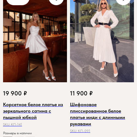
19 900
₽
11 900
₽
Корсетное белое платье из
Шифоновое
зеркального сатина с
плиссированное белое
пышной юбкой
платье миди с длинными
рукавами
SKU:
КП-141
SKU:
КП-091
Размеры в наличии