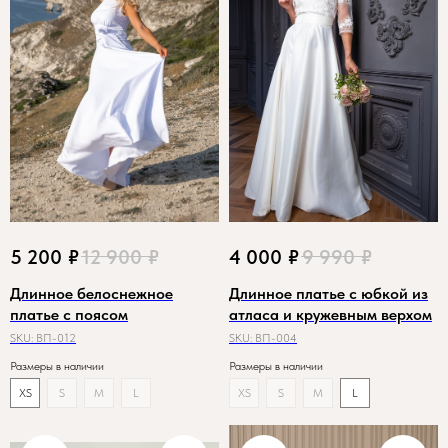
5 200
₽
12 900
₽
4 000
₽
9 990
₽
Длинное белоснежное
Длинное платье с юбкой из
платье с поясом
атласа и кружевным верхом
SKU:
ВП-012
SKU:
ВП-004
Размеры в наличии
Размеры в наличии
XS
S
M
L
XS
S
M
L