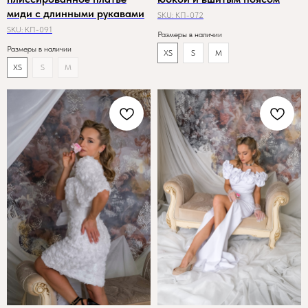
миди с длинными рукавами
SKU:
КП-072
SKU:
КП-091
Размеры в наличии
Размеры в наличии
XS
S
M
XS
S
M