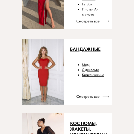
Гэтсби
Платья А-
силуэта
Смотреть все
БАНДАЖНЫЕ
Миди
С декольте
Классические
Смотреть все
КОСТЮМЫ,
ЖАКЕТЫ,