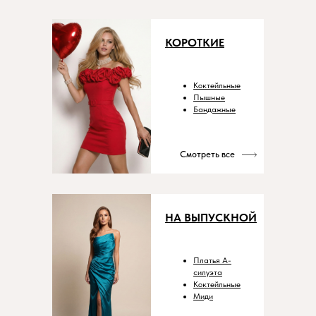
КОРОТКИЕ
Коктейльные
Пышные
Бандажные
Смотреть все
НА ВЫПУСКНОЙ
Платья А-
силуэта
Коктейльные
Миди