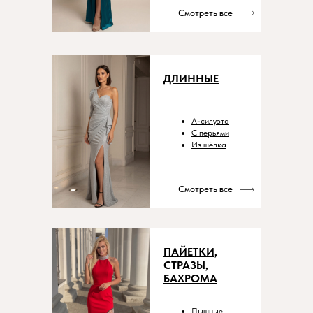
Смотреть все
ДЛИННЫЕ
А-силуэта
С перьями
Из шёлка
Смотреть все
ПАЙЕТКИ,
СТРАЗЫ,
БАХРОМА
Пышные