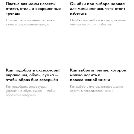
Платье для мамы невесты:
Ошибки при выборе наряда
этикет, стиль и современные
для мамы жениха: чего стоит
тренды
избегать
Платье для мамы невесты: этикет,
Ошибки при выборе наряда для мамы
стиль и современные тренды
жениха: чего стоит избегать
Как подобрать аксессуары:
Как выбрать платье, которое
украшения, обувь, сумка —
можно носить в
чтобы образ был завершён
повседневной жизни
Как подобрать аксессуары:
Как выбрать платье, которое можно
украшения, обувь, сумка — чтобы
носить в повседневной жизни
образ был завершён