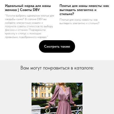
Идеальный наряд для мамы
Платье для мамы невесты: как
жениха | Советы DBV
выглядеть элегантно и
стильно?
"Хотите выбрать идеальное платье для
свадьбы сына? В салоне DBV вы
Платье для мамы невесты: как
найдёте элегантные модели и
выглядеть элегантно и стильно?
получите советы стилистов по выбору
фасона и оттенка. Подчеркните
красоту и статус с помощью
правильно подобранного наряда."
Смотреть также
Вам могут понравиться в каталоге: