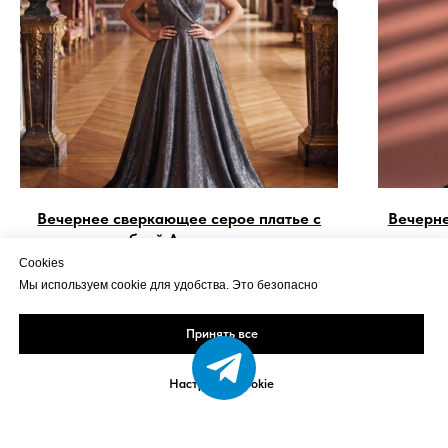
Вечернее сверкающее серое платье с
Вечерне
юбкой А-силуэта
Cookies
22 900
₽
Мы используем cookie для удобства. Это безопасно
Принять все
Настройка Cookie