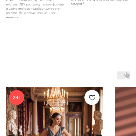
говорят?
платьев DBV расскажут, какие фасоны
и цвета платьев подойдут для гостей
на свадьбе, а также мам жениха и
невесты.
ХИТ