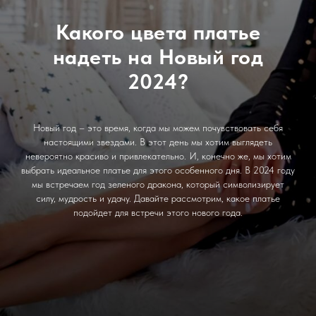
Какого цвета платье
надеть на Новый год
2024?
Новый год – это время, когда мы можем почувствовать себя
настоящими звездами. В этот день мы хотим выглядеть
невероятно красиво и привлекательно. И, конечно же, мы хотим
выбрать идеальное платье для этого особенного дня. В 2024 году
мы встречаем год зеленого дракона, который символизирует
силу, мудрость и удачу. Давайте рассмотрим, какое платье
подойдет для встречи этого нового года.