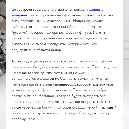
Для встречи года зеленого дракона подходят
длинные
вечерние платья
с различными фасонами. Важно, чтобы они
были элегантными и женственными. Например, можно
выбрать платье с расклешенной юбкой или силуэтом
"русалка", которое подчеркнет красоту фигуры. Кстати,
силуэт «русалка» правильнее называется годе и отлично
смотрится на высоких девушках, которым есть что
подчеркнуть в области бедер.
Также подойдет вариант с открытыми плечами или глубоким
вырезом, чтобы добавить нотку сексуальности. Такие акценты
на вещах всегда привлекают внимание мужчин и
запоминаются окружающим. Одним из самых популярных
является платье в стиле «принцесса», которое подчеркивает
талию и создает эффектный силуэт. Также можно выбрать
платье в стиле «бальное», которое будет выглядеть очень
элегантно и красиво. Кроме того, можно выбрать платье в
стиле «греческая богиня», которое создаст легкий и изящный
образ, нежно спускаясь вниз по фигуре благодаря своему
особому крою.