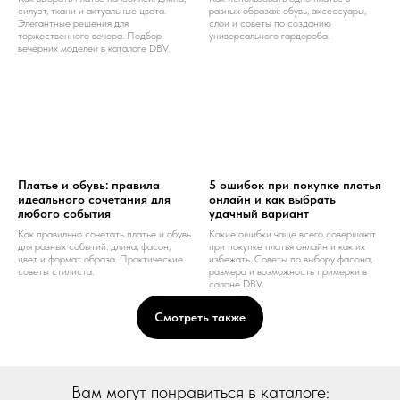
силуэт, ткани и актуальные цвета.
разных образах: обувь, аксессуары,
Элегантные решения для
слои и советы по созданию
торжественного вечера. Подбор
универсального гардероба.
вечерних моделей в каталоге DBV.
Платье и обувь: правила
5 ошибок при покупке платья
идеального сочетания для
онлайн и как выбрать
любого события
удачный вариант
Как правильно сочетать платье и обувь
Какие ошибки чаще всего совершают
для разных событий: длина, фасон,
при покупке платья онлайн и как их
цвет и формат образа. Практические
избежать. Советы по выбору фасона,
советы стилиста.
размера и возможность примерки в
салоне DBV.
Смотреть также
Вам могут понравиться в каталоге: