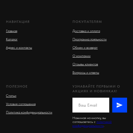
НАВИГАЦИЯ
ПОКУПАТЕЛЯМ
Главная
Доставка и оплата
Каталог
Программа лояльности
Адрес и контакты
Обмен и возврат
О компании
Отзывы клиентов
Вопросы и ответы
ПОЛЕЗНОЕ
УЗНАВАЙТЕ ПЕРВЫМИ О
АКЦИЯХ И НОВИНКАХ!
Статьи
Условия соглашения
Политика конфиденциальности
Нажимая на кнопку, вы
соглашаетесь c
политикой
конфиденциальности
.