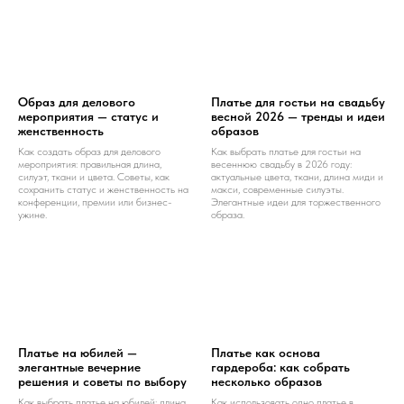
Образ для делового
Платье для гостьи на свадьбу
мероприятия — статус и
весной 2026 — тренды и идеи
женственность
образов
Как создать образ для делового
Как выбрать платье для гостьи на
мероприятия: правильная длина,
весеннюю свадьбу в 2026 году:
силуэт, ткани и цвета. Советы, как
актуальные цвета, ткани, длина миди и
сохранить статус и женственность на
макси, современные силуэты.
конференции, премии или бизнес-
Элегантные идеи для торжественного
ужине.
образа.
Платье на юбилей —
Платье как основа
элегантные вечерние
гардероба: как собрать
решения и советы по выбору
несколько образов
Как выбрать платье на юбилей: длина,
Как использовать одно платье в